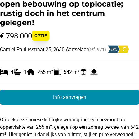
open bebouwing op toplocatie;
rustig doch in het centrum
gelegen!
€ 798.000
OPTIE
Camiel Paulusstraat 25, 2630 Aartselaar
(ref.
921
)
4
1
255
m²
542
m²
Info aanvragen
Ontdek deze unieke lichtrijke woning met een bewoonbare
oppervlakte van 255 m², gelegen op een zonnig perceel van 542
m². Hier geniet u dagelijks van ruimte, stijl en pure verwennerij.