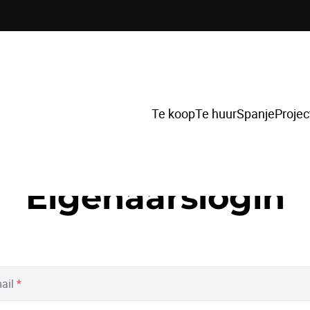
Te koop
Te huur
Spanje
Projec
Eigenaarslogin
ail
*