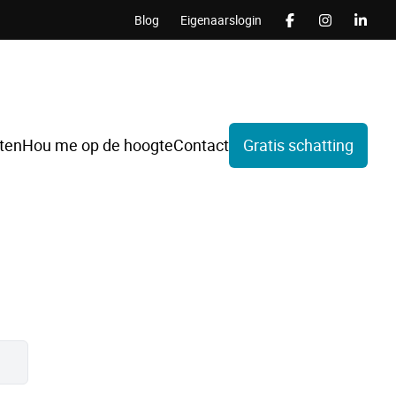
Blog
Eigenaarslogin
ten
Hou me op de hoogte
Contact
Gratis schatting