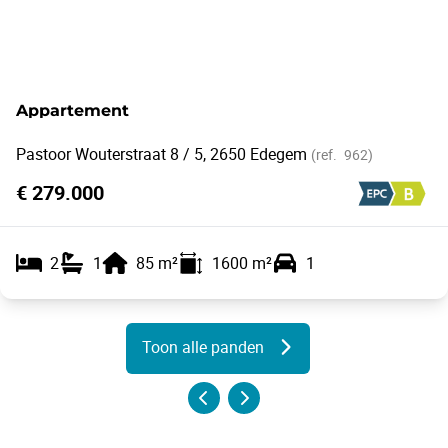
Appartement
Pastoor Wouterstraat 8 / 5, 2650 Edegem
(ref.
962
)
€ 279.000
2
1
85
m²
1600
m²
1
Toon alle panden