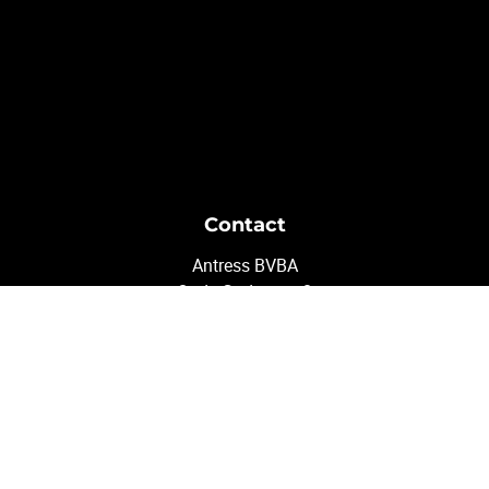
Contact
Antress BVBA
Oude-Godstraat 8
2650 Edegem
03/500 77 70
info@antress.be
Volg ons
Facebook