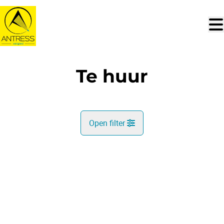
Ga naar hoofdinhoud
Te huur
Open filter
Gemeente
VERHUURD
Kaartweergave
Type
Sorteer op